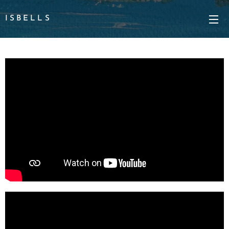
I S B E L L S