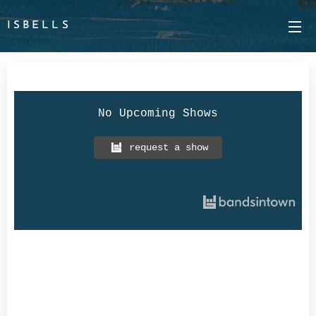
I S B E L L S
No Upcoming Shows
request a show